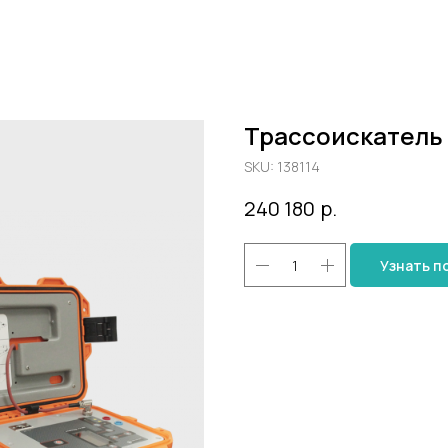
Трассоискатель 
SKU:
138114
240 180
р.
Узнать п