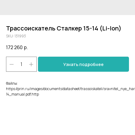
Трассоискатель Сталкер 15-14 (Li-Ion)
SKU:
131993
172 260
р.
Узнать подробнее
Файлы:
https://prin.ru/images/documents/datasheet/trassoiskateli/sravnitel_nye_harak
14_manual.pdf,http