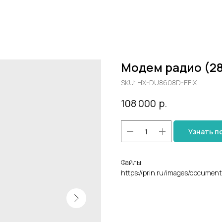
Модем радио (28
SKU:
HX-DU8608D-EFIX
108 000
р.
Узнать п
Файлы:
https://prin.ru/images/document