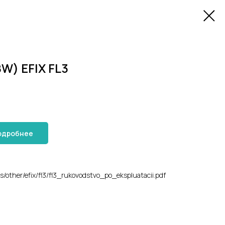
W) EFIX FL3
одробнее
s/other/efix/fl3/fl3_rukovodstvo_po_ekspluatacii.pdf