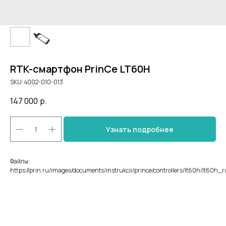
RTK-смартфон PrinCe LT60H
SKU:
4002-010-013
147 000
р.
Узнать подробнее
Файлы:
https://prin.ru/images/documents/instrukcii/prince/controllers/lt60h/lt60h_r