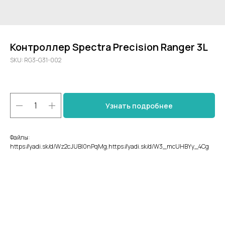
Контроллер Spectra Precision Ranger 3L
SKU:
RG3-G31-002
Узнать подробнее
Файлы:
https://yadi.sk/d/Wz2cJUBl0nPqMg,https://yadi.sk/d/W3_mcUHBYy_4Cg