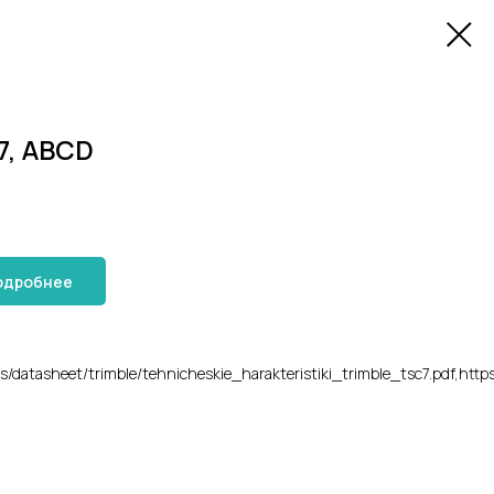
7, ABCD
одробнее
/datasheet/trimble/tehnicheskie_harakteristiki_trimble_tsc7.pdf,https: