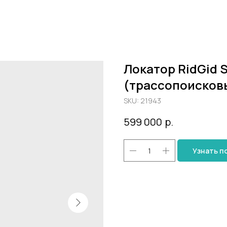
Локатор RidGid 
(трассопоисков
SKU:
21943
599 000
р.
Узнать п