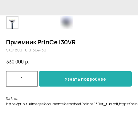
Приемник PrinCe i30VR
SKU:
8001-010-304-i30
330 000
р.
Узнать подробнее
Файлы:
https://prin.ru/images/documents/datasheet/prince/i30vr_rus.pdf,https://pr