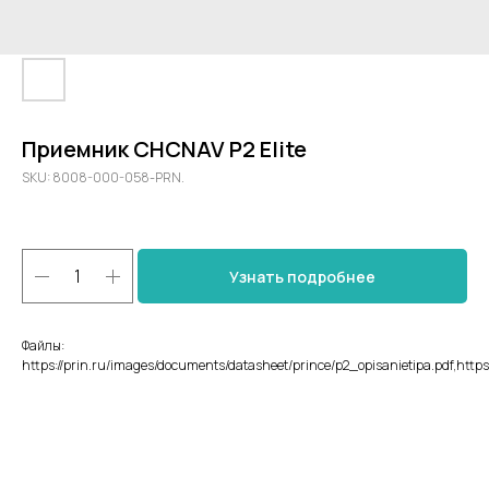
Приемник CHCNAV P2 Elite
SKU:
8008-000-058-PRN.
Узнать подробнее
Файлы:
https://prin.ru/images/documents/datasheet/prince/p2_opisanietipa.pdf,http