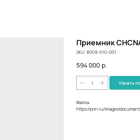
Приемник CHCNA
SKU:
8009-010-001
594 000
р.
Узнать п
Файлы:
https://prin.ru/images/documen