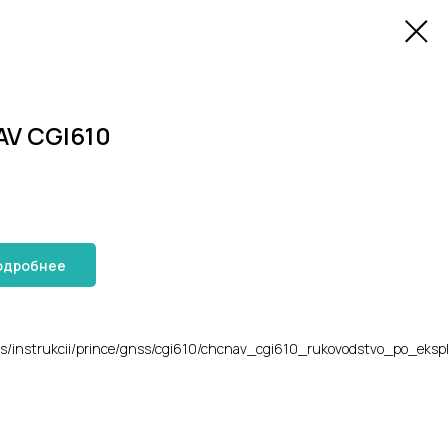
V CGI610
одробнее
ts/instrukcii/prince/gnss/cgi610/chcnav_cgi610_rukovodstvo_po_eksplu